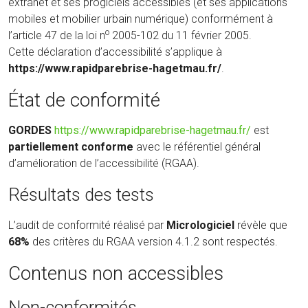
extranet et ses progiciels accessibles (et ses applications
mobiles et mobilier urbain numérique) conformément à
o
l’article 47 de la loi n
2005-102 du 11 février 2005.
Cette déclaration d’accessibilité s’applique à
https://www.rapidparebrise-hagetmau.fr/
.
État de conformité
(nouvelle
GORDES
https://www.rapidparebrise-hagetmau.fr/
est
fenêtre)
partiellement conforme
avec le référentiel général
d’amélioration de l’accessibilité (RGAA).
Résultats des tests
L’audit de conformité réalisé par
Micrologiciel
révèle que
68%
des critères du RGAA version 4.1.2 sont respectés.
Contenus non accessibles
Non-conformités