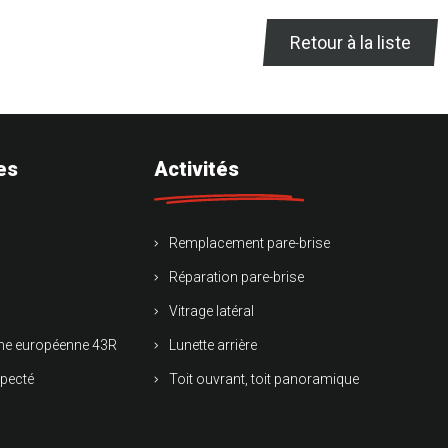
Retour à la liste
es
Activités
Remplacement pare-brise
Réparation pare-brise
Vitrage latéral
rme européenne 43R
Lunette arrière
specté
Toit ouvrant, toit panoramique