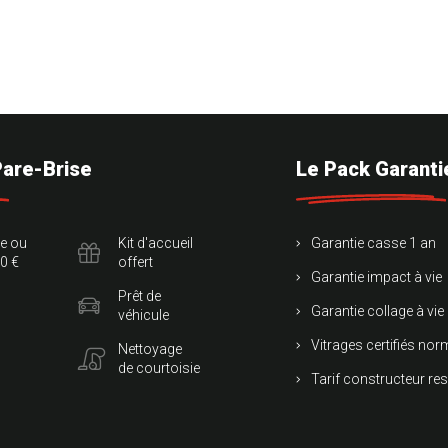
Pare-Brise
Le Pack Garanti
te ou
Kit d'accueil
Garantie casse 1 an
0 €
offert
Garantie impact à vie
Prêt de
Garantie collage à vie
véhicule
Vitrages certifiés no
Nettoyage
de courtoisie
Tarif constructeur re